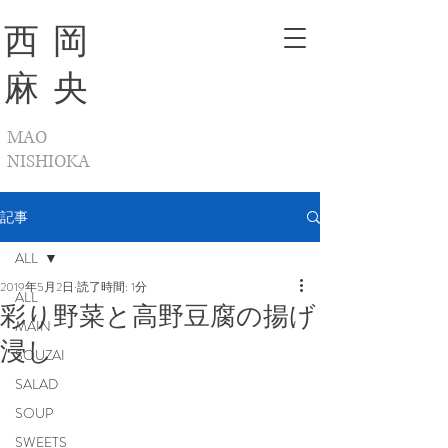
西 岡
麻 央
MAO​
NISHIOKA
記事
ALL
2019年5月2日
読了時間: 1分
ALL
彩り野菜と高野豆腐の揚げ
MAIN
浸し
SOUZAI
SALAD
SOUP
SWEETS