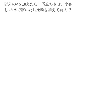
以外のAを加えたら一煮立ちさせ、小さ
じ1の水で溶いた片栗粉を加えて弱火で
加熱しながら混ぜ合わせてとろみをつ
ける。
4. 3の鍋に2を加えて出汁を絡めたら器
に盛る。
SOUZAI
コメント
この投稿へのコメントは利用でき
なくなりました。詳細はサイト所
有者にお問い合わせください。