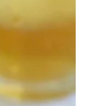
椒 少々 米
油 適量 <A> 砂
糖 大さじ２と１/３...