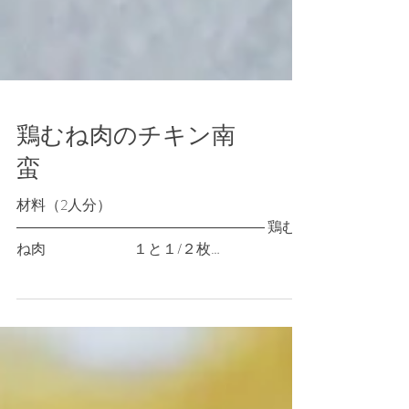
鶏むね肉のチキン南
蛮
材料（2人分）
――――――――――――――――― 鶏む
ね肉 １と１/２枚
卵 １個 小麦
粉 適量
塩 少々 胡