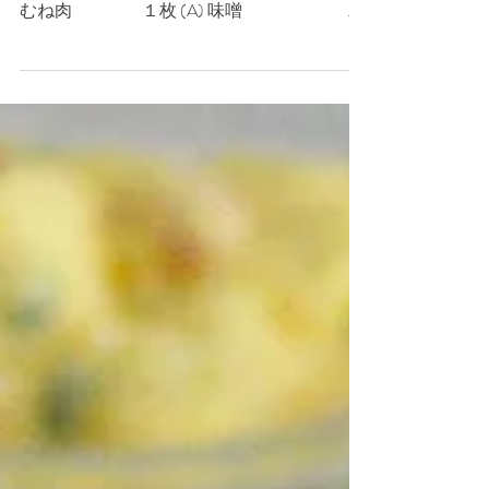
材料（2人分）
―――――――――――――――――― 鶏
むね肉 １枚 (A) 味噌 大
さじ２ ヨーグルト 大さじ１ はちみ
つ 小さじ１ みりん 小さ
じ２ くるみ 適量
―――――――――――――――――― <下
準備>...