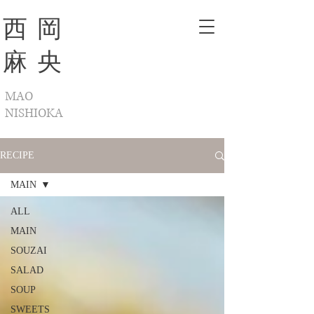
西 岡
麻 央
MAO​
NISHIOKA
RECIPE
MAIN
ALL
MAIN
SOUZAI
SALAD
SOUP
SWEETS